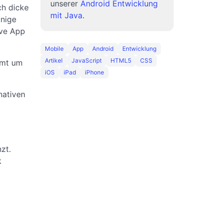
unserer
Android Entwicklung
ch dicke
mit Java
.
inige
ive App
Mobile
App
Android
Entwicklung
Artikel
JavaScript
HTML5
CSS
mmt um
iOS
iPad
iPhone
nativen
zt.
k