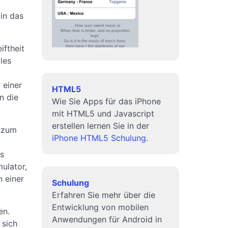
in das
iftheit
les
 einer
HTML5
n die
Wie Sie Apps für das iPhone
mit HTML5 und Javascript
erstellen lernen Sie in der
r zum
iPhone HTML5 Schulung
.
s
ulator,
 einer
Schulung
Erfahren Sie mehr über die
Entwicklung von mobilen
en.
Anwendungen für Android in
 sich