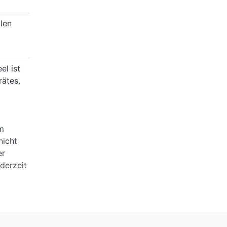
llen
el ist
rätes.
em
nicht
er
derzeit