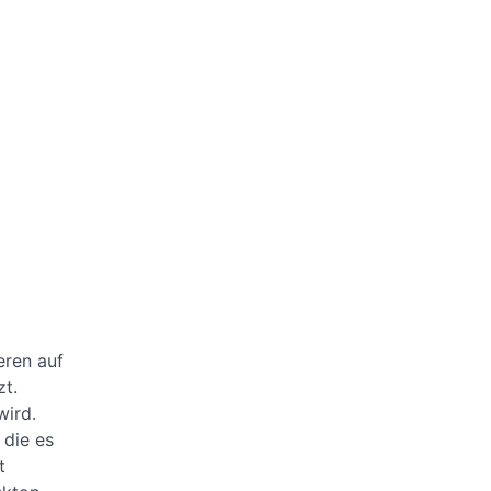
eren auf
zt.
wird.
 die es
t