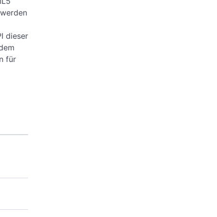
ML5
 werden
I dieser
 dem
n für