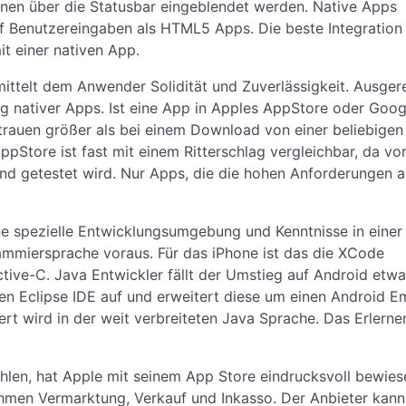
nen über die Statusbar eingeblendet werden. Native Apps
uf Benutzereingaben als HTML5 Apps. Die beste Integration 
 einer nativen App.
ittelt dem Anwender Solidität und Zuverlässigkeit. Ausgere
eg nativer Apps. Ist eine App in Apples AppStore oder Goog
rtrauen größer als bei einem Download von einer beliebigen
pStore ist fast mit einem Ritterschlag vergleichbar, da vor
und getestet wird. Nur Apps, die die hohen Anforderungen a
ine spezielle Entwicklungsumgebung und Kenntnisse in eine
mmiersprache voraus. Für das iPhone ist das die XCode
ve-C. Java Entwickler fällt der Umstieg auf Android etwa
ten Eclipse IDE auf und erweitert diese um einen Android Em
 wird in der weit verbreiteten Java Sprache. Das Erlernen
ahlen, hat Apple mit seinem App Store eindrucksvoll bewies
men Vermarktung, Verkauf und Inkasso. Der Anbieter kann