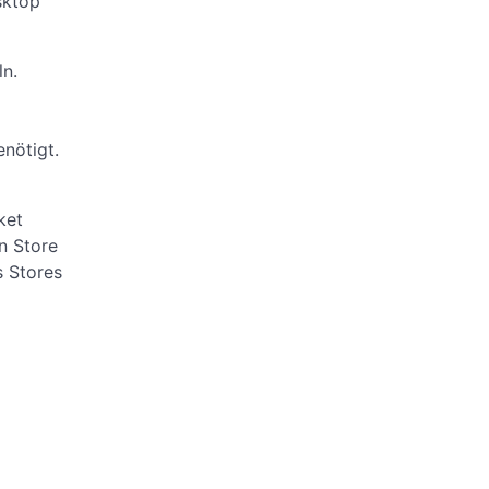
sktop
n.
enötigt.
ket
en Store
s Stores