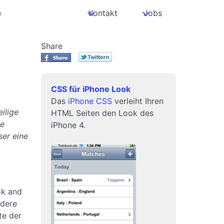
e
Kontakt
Jobs
Share
CSS für iPhone Look
Das
iPhone CSS
verleiht Ihren
ilige
HTML Seiten den Look des
ie
iPhone 4.
er eine
ok and
ndere
te der