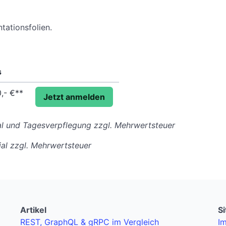
ationsfolien.
s
0,- €**
Jetzt anmelden
ial und Tagesverpflegung zzgl. Mehrwertsteuer
ial zzgl. Mehrwertsteuer
Artikel
S
REST, GraphQL & gRPC im Vergleich
I