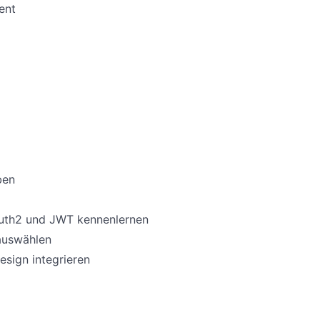
ent
ben
Auth2 und JWT kennenlernen
auswählen
esign integrieren