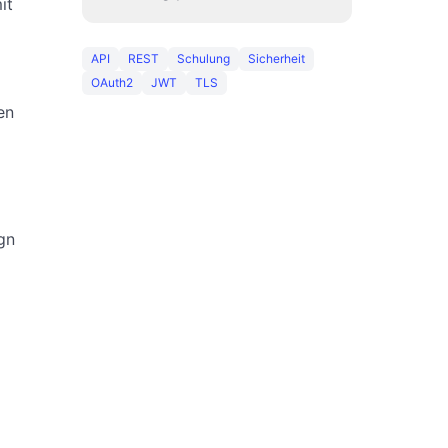
it
API
REST
Schulung
Sicherheit
OAuth2
JWT
TLS
en
gn