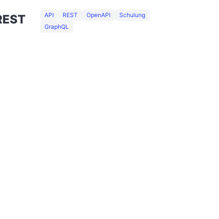
API
REST
OpenAPI
Schulung
 REST
GraphQL