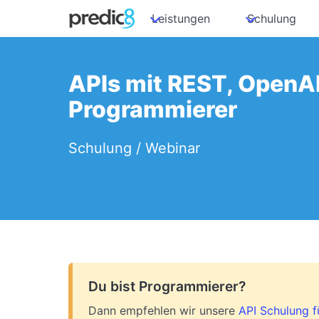
Leistungen
Schulung
APIs mit REST, OpenAP
Programmierer
Schulung / Webinar
Du bist Programmierer?
Dann empfehlen wir unsere
API Schulung 