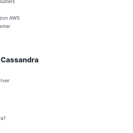
lusters
azon AWS
enter
 Cassandra
iver
ra?