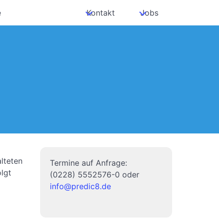
e
Kontakt
Jobs
lteten
Termine auf Anfrage:
olgt
(0228) 5552576-0 oder
info@predic8.de