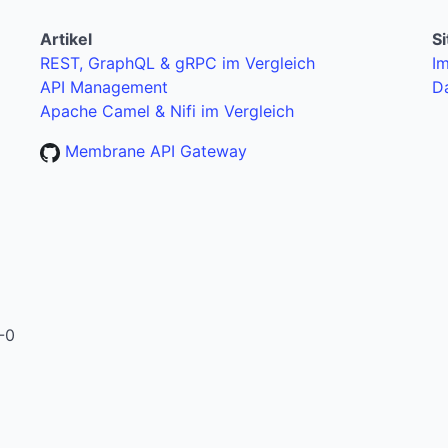
Artikel
S
REST, GraphQL & gRPC im Vergleich
I
API Management
D
Apache Camel & Nifi im Vergleich
Membrane API Gateway
-0