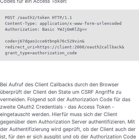
Codes für ein Access Token:
POST /oauth2/token HTTP/1.1

Content-Type: application/x-www-form-urlencoded

Authorization: Basic YWJjOmRlZg==

code=j67dgao1cce6tbnpk76c529vin&

redirect_uri=https://client:2000/oauth2callback&

grant_type=authorization_code
Bei Aufruf des Client Callbacks durch den Browser
überprüft der Client den State um CSRF Angriffe zu
vermeiden. Folgend soll der Authorization Code für das
zweite OAuth2 Credentials - das Access Token -
eingetauscht werden. Hierfür muss sich der Client
gegenüber dem Authorization Server authentifizieren. Mit
der Authentifizierung wird geprüft, ob der Client auch der
ist, für den er sich ausgibt und ob der Authorization Code