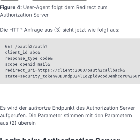
Figure 4:
User-Agent folgt dem Redirect zum
Authorization Server
Die HTTP Anfrage aus (3) sieht jetzt wie folgt aus:
GET /oauth2/auth?

client_id=abc&

response_type=code&

scope=openid mail&

redirect_uri=https://client:2000/oauth2callback&

state=security_token%3D3ndp324l1q2pld9cod3emhcqru%26ur
Es wird der
authorize
Endpunkt des Authorization Server
aufgerufen. Die Parameter stimmen mit den Parametern
aus (2) überein