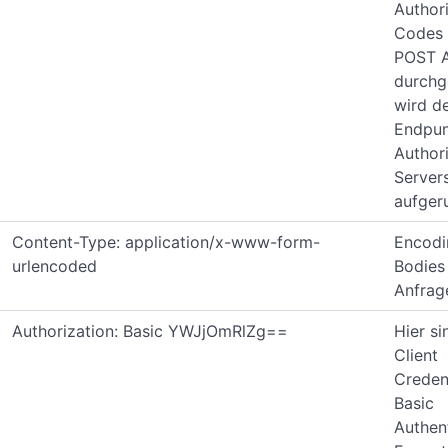
Author
Codes 
POST A
durchg
wird d
Endpun
Author
Server
aufger
Content-Type: application/x-www-form-
Encodi
urlencoded
Bodies
Anfrag
Authorization: Basic YWJjOmRlZg==
Hier si
Client
Creden
Basic
Authen