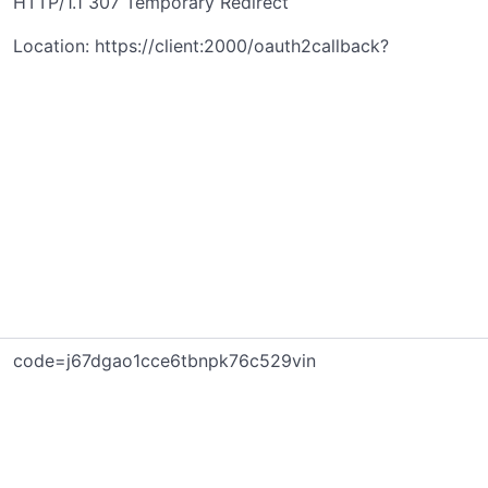
HTTP/1.1 307 Temporary Redirect
Location: https://client:2000/oauth2callback?
code=j67dgao1cce6tbnpk76c529vin