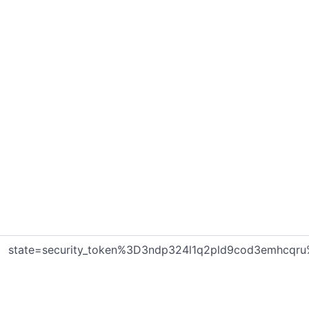
state=security_token%3D3ndp324l1q2pld9cod3emhcqru