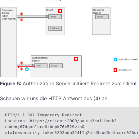
Figure 5:
Authorization Server initiiert Redirect zum Client.
Schauen wir uns die HTTP Antwort aus (4) an:
HTTP/1.1 307 Temporary Redirect

Location: https://client:2000/oauth2callback?

code=j67dgao1cce6tbnpk76c529vin&

state=security_token%3D3ndp324l1q2pld9cod3emhcqru%26ur