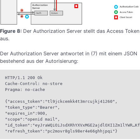
Figure 8:
Der Authorization Server stellt das Access Token
aus.
Der Authorization Server antwortet in (7) mit einem JSON
bestehend aus der Autorisierung:
HTTP/1.1 200 Ok

Cache-Control: no-store

Pragma: no-cache

{"access_token":"tl9jckcemkk4t3mrcujkj41260",

"token_type":"Bearer",

"expires_in":900,

"scope":"openid mail",

"id_token":"eyJraWQiOiJsdXRhYXVxMGE2ajdlOXI1Zm1lYWR…Kf
"refresh_token":"pc2movr8gls98er4e66ghhjpqi"}