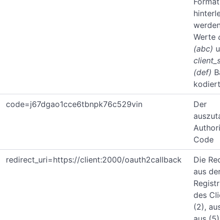
Format
hinterl
werden
Werte
(abc)
u
client_
(def)
B
kodiert
code=j67dgao1cce6tbnpk76c529vin
Der
auszut
Author
Code
redirect_uri=https://client:2000/oauth2callback
Die Re
aus de
Registr
des Cli
(2), au
aus (5)