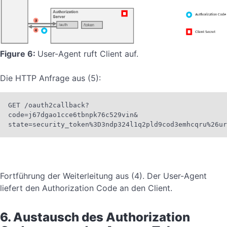
Figure 6:
User-Agent ruft Client auf.
Die HTTP Anfrage aus (5):
GET /oauth2callback?

code=j67dgao1cce6tbnpk76c529vin&

state=security_token%3D3ndp324l1q2pld9cod3emhcqru%26ur
Fortführung der Weiterleitung aus (4). Der User-Agent
liefert den Authorization Code an den Client.
6. Austausch des Authorization