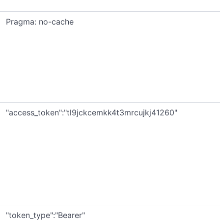
Pragma: no-cache
"access_token":"tl9jckcemkk4t3mrcujkj41260"
"token_type":"Bearer"