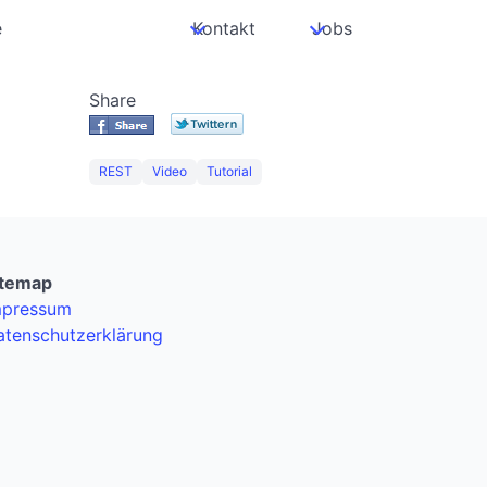
e
Kontakt
Jobs
Share
REST
Video
Tutorial
itemap
mpressum
atenschutzerklärung