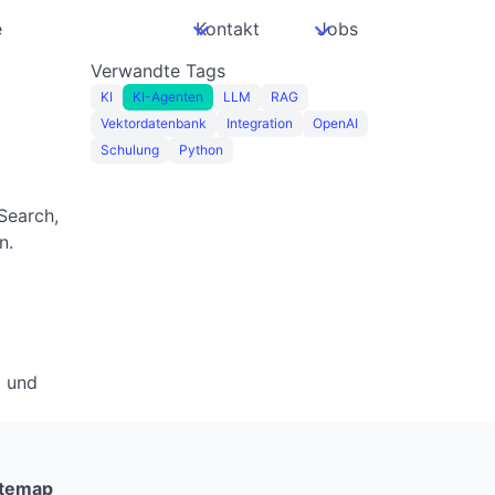
e
Kontakt
Jobs
Verwandte Tags
KI
KI-Agenten
LLM
RAG
Vektordatenbank
Integration
OpenAI
Schulung
Python
 Search,
n.
t und
itemap