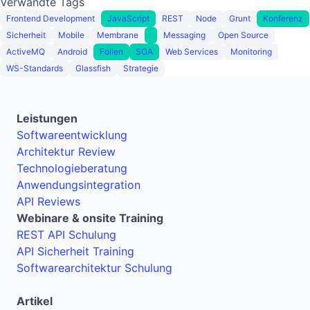
Verwandte Tags
Frontend Development
JavaScript
REST
Node
Grunt
Konferenz
Sicherheit
Mobile
Membrane
Messaging
Open Source
ActiveMQ
Android
Folien
SOA
Web Services
Monitoring
WS-Standards
Glassfish
Strategie
Leistungen
Softwareentwicklung
Architektur Review
Technologieberatung
Anwendungsintegration
API Reviews
Webinare & onsite Training
REST API Schulung
API Sicherheit Training
Softwarearchitektur Schulung
Artikel