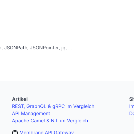
JSONPath, JSONPointer, jq, ...
Artikel
S
REST, GraphQL & gRPC im Vergleich
I
API Management
D
Apache Camel & Nifi im Vergleich
Membrane API Gateway