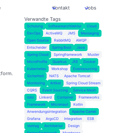
e
Kontakt
Jobs
Verwandte Tags
Schulung
Softwarearchitektur
Cloud
DevOps
ActiveMQ
JMS
Messaging
Open Source
RabbitMQ
AMQP
Entscheider
Spring Boot
Java
Spring Cloud
Springframework
Muster
MicroProfile
Quarkus
JEE
Docker
Kubernetes
Workshop
Eventsourcing
tform.
Sicherheit
NATS
Apache Tomcat
Monitoring
Artikel
Spring Cloud Stream
CQRS
Event Sourcing
Service Mesh
Istio
Linkerd
Container
Frameworks
Framework
Micronaut
Kotlin
Anwendungsintegration
Apache Camel
Grafana
ArgoCD
Integration
ESB
Vortrag
Architektur
Design
Spring Framework
Membrane