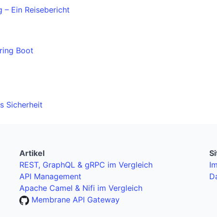
 – Ein Reisebericht
ring Boot
a
s Sicherheit
Artikel
S
REST, GraphQL & gRPC im Vergleich
I
API Management
D
Apache Camel & Nifi im Vergleich
Membrane API Gateway