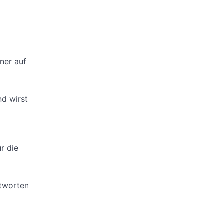
ner auf
d wirst
d
r die
ntworten